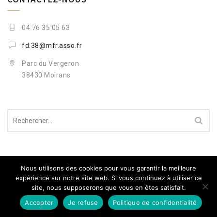
04 76 35 05 63
fd.38@mfr.asso.fr
Parc du Vergeron
38430 Moirans
Rechercher :
RECENT NEWS
Nous utilisons des cookies pour vous garantir la meilleure
expérience sur notre site web. Si vous continuez à utiliser ce
site, nous supposerons que vous en êtes satisfait.
juin 15, 2026
Gérard Jugnot adresse ses félicitations à la MFR de
Accepter
Je refuse
Politique de confidentialité
Vif !