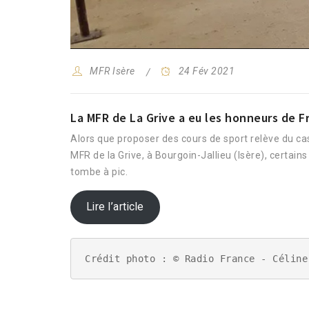
MFR Isère
24 Fév 2021
La MFR de La Grive a eu les honneurs de F
Alors que proposer des cours de sport relève du cas
MFR de la Grive, à Bourgoin-Jallieu (Isère), certain
tombe à pic.
Lire l’article
Crédit photo : © Radio France - Céline