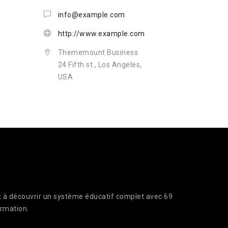
info@example.com
http://www.example.com
Thememount Business
24 Fifth st., Los Angeles,
USA
nt à découvrir un système éducatif complet avec 69
ormation.